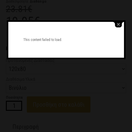
Διαθεσιμότητα:
Διαθέσιμο
23.81€
19.05€
Ζητήστε μας να σας καλέσουμε
This content failed to load.
ΕΠΙΛΟΓΗ ΔΟΣΕΩΝ
από 3.17€/μήνα
Προτεινόμενες Διαστάσεις
Διαθέσιμα Υλικά
Ποσότητα
Προσθήκη στο καλάθι
Περιγραφή