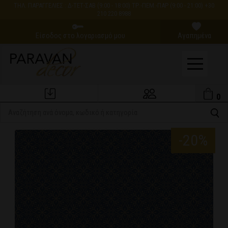
ΤΗΛ. ΠΑΡΑΓΓΕΛΙΕΣ : Δ-ΤΕΤ-ΣΑΒ (9:00 - 18:00) ΤΡ.-ΠΕΜ.-ΠΑΡ (9:00 - 21:00) +30
210 220 8988
Είσοδος στο λογαριασμό μου
Αγαπημένα
0
Εξέλιξη Παραγγελίας
Ο Λογαριασμός μου
-20%