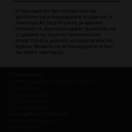
Η Ταπετσαρία Αrt Deco 04 είναι αυτό που
χρειάζεστε για να διαμορφώσετε το χώρο σας.Η
Ταπετσαρία Αrt Deco 04 γίνεται με ψηφιακή
εκτύπωση σε μηχανήματα υψηλής τεχνολογίας και
τα χρώματα της έχουν την προαπαιτούμενη
αντοχή.Επιλέξτε μέσα από μία τεράστια ποικιλία
σχεδίων.Μπορείτε και να δημιουργήσετε το δικό
σας σχέδιο ταπετσαρίας.
Πληροφορίες
Προτάσεις διακόσμησης εσωτερικών χώρων
Τρόποι Πληρωμής
Πολιτική Eπιστροφής
Λίγα λόγια για εμάς
Όροι & Προϋποθέσεις
Εξυπηρέτηση Πελατών
Επικοινωνήστε μαζί μας
Χάρτης Ιστότοπου