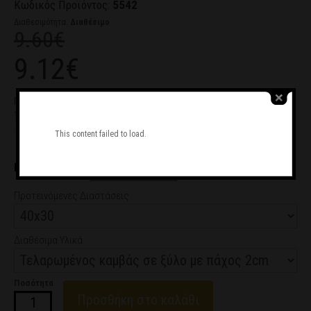
Κωδικός Προϊόντος:
5542
Διαθεσιμότητα:
Διαθέσιμο
9.60€
9.12€
Πίνακας σε καμβά Vermeer - A View of Delft after the Explosion of
1654
This content failed to load.
Ζητήστε μας να σας καλέσουμε
ΕΠΙΛΟΓΗ ΔΟΣΕΩΝ
από 1.51€/μήνα
Προτεινόμενες Διαστάσεις
Διαθέσιμα Υλικά
Ποσότητα
Προσθήκη στο καλάθι