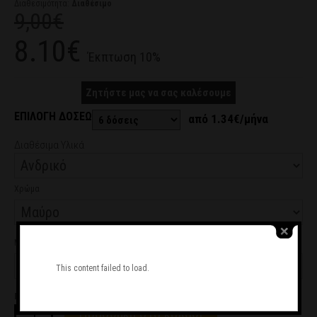
Διαθεσιμότητα:
Διαθέσιμο
9,00€
8.10€
Έκπτωση 10%
Ζητήστε μας να σας καλέσουμε
ΕΠΙΛΟΓΗ ΔΟΣΕΩΝ
από 1.34€/μήνα
Διαθέσιμα Υλικά
Χρώμα
Μέγεθος
This content failed to load.
Ποσότητα
Προσθήκη στο καλάθι