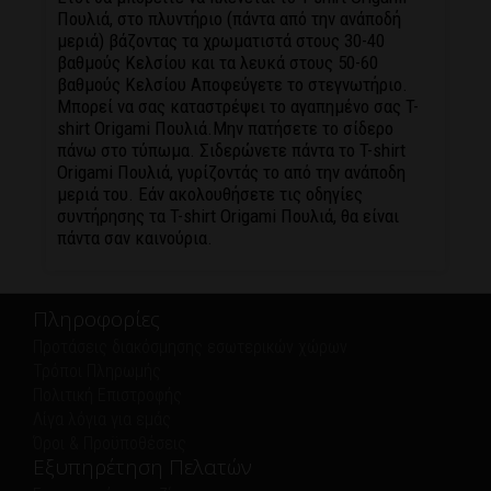
Πουλιά, στο πλυντήριο (πάντα από την ανάποδή
μεριά) βάζοντας τα χρωματιστά στους 30-40
βαθμούς Κελσίου και τα λευκά στους 50-60
βαθμούς Κελσίου Αποφεύγετε το στεγνωτήριο.
Μπορεί να σας καταστρέψει το αγαπημένο σας T-
shirt Origami Πουλιά.Μην πατήσετε το σίδερο
πάνω στο τύπωμα. Σιδερώνετε πάντα το T-shirt
Origami Πουλιά, γυρίζοντάς το από την ανάποδη
μεριά του. Εάν ακολουθήσετε τις οδηγίες
συντήρησης τα T-shirt Origami Πουλιά, θα είναι
πάντα σαν καινούρια.
Πληροφορίες
Προτάσεις διακόσμησης εσωτερικών χώρων
Τρόποι Πληρωμής
Πολιτική Eπιστροφής
Λίγα λόγια για εμάς
Όροι & Προϋποθέσεις
Εξυπηρέτηση Πελατών