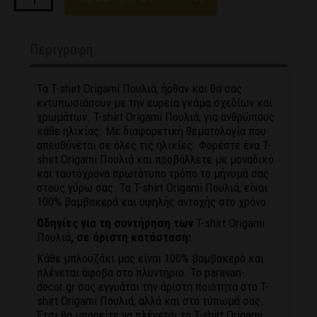
Περιγραφή
Τα T-shirt Origami Πουλιά, ήρθαν και θα σας
εντυπωσιάσουν με την ευρεία γκάμα σχεδίων και
χρωμάτων. T-shirt Origami Πουλιά, για ανθρώπους
κάθε ηλικίας. Με διαφορετική θεματολογία που
απευθύνεται σε όλες τις ηλικίες. Φορέστε ένα T-
shirt Origami Πουλιά και προβάλλετε με μοναδικό
και ταυτόχρονα πρωτότυπο τρόπο το μήνυμά σας
στους γύρω σας. Τα T-shirt Origami Πουλιά, είναι
100% βαμβακερά και υψηλής αντοχής στο χρόνο.
Οδηγίες για τη συντήρηση των
T-shirt Origami
Πουλιά
, σε άριστη κατάσταση:
Κάθε μπλουζάκι μας είναι 100% βαμβακερό και
πλένεται άφοβα στο πλυντήριο. Το paravan-
decor.gr σας εγγυάται την άριστη ποιότητα στο T-
shirt Origami Πουλιά, αλλά και στο τύπωμά σας.
Έτσι θα μπορείτε να πλένεται το T-shirt Origami