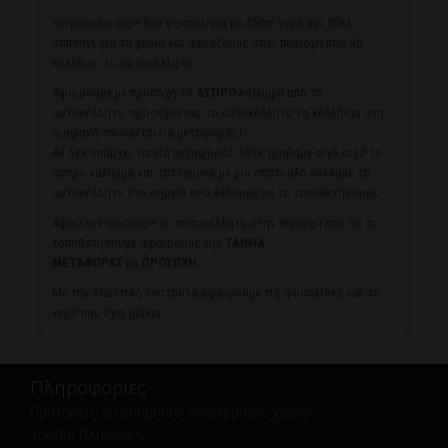
Χρησιμοποιούμε ένα ψεκαστήρα με 450ml νερό και 50ml
σαπούνι για τα χέρια και ψεκάζουμε στην περιοχή που θα
κολλήσει το αυτοκόλλητο.
Αφαιρούμε με προσοχή το
ΑΣΠΡΟ
κάλυμμα από το
αυτοκόλλητο, προσέχοντας το αυτοκόλλητο να κολλήσει στη
διαφανή ταινία(ταινία μεταφοράς).
Αν δεν υπάρχει ταινία μεταφοράς τότε τραβάμε σιγά σιγά το
άσπρο κάλυμμα και τατόχρονα με μια σπάτουλα κολλάμε το
αυτοκόλλητο στο σημείο που θέλουμε να το τοποθετήσουμε.
Αφού κεντράρουμε το αυτοκόλλητο στην περιοχή που θα το
τοποθετήσουμε αφαιρούμε την
ΤΑΙΝΙΑ
ΜΕΤΑΦΟΡΑΣ
με
ΠΡΟΣΟΧΗ
.
Με την πλαστική σπάτουλα αφαιρούμε τις φυσαλίδες και το
νερό που έχει μείνει.
Πληροφορίες
Προτάσεις διακόσμησης εσωτερικών χώρων
Τρόποι Πληρωμής