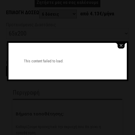
Ζητήστε μας να σας καλέσουμε
ΕΠΙΛΟΓΗ ΔΟΣΕΩΝ
από 4.13€/μήνα
Προτεινόμενες Διαστάσεις
Διαθέσιμα Υλικά
This content failed to load.
Ποσότητα
Προσθήκη στο καλάθι
Περιγραφή
Βήματα τοποθέτησης:
Καθαρίζουμε προσεχτικά την περιοχή που θα γίνει η
τοποθέτηση.