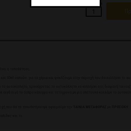
Ποσότητα
Πρ
ίνει η τοποθέτηση.
και 50ml σαπούνι για τα χέρια και ψεκάζουμε στην περιοχή που θα κολλήσει το α
 το αυτοκόλλητο, προσέχοντας το αυτοκόλλητο να κολλήσει στη διαφανή ταινία(
ε σιγά σιγά το άσπρο κάλυμμα και τατόχρονα με μια σπάτουλα κολλάμε το αυτοκό
οχή που θα το τοποθετήσουμε αφαιρούμε την
ΤΑΙΝΙΑ ΜΕΤΑΦΟΡΑΣ
με
ΠΡΟΣΟΧΗ
.
αλίδες και το