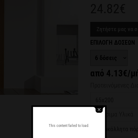
24.82€
Ζητήστε μας να 
ΕΠΙΛΟΓΗ ΔΟΣΕΩΝ
από 4.13€/μ
Προτεινόμενες Δι
Διαθέσιμα Υλικά
This content failed to load.