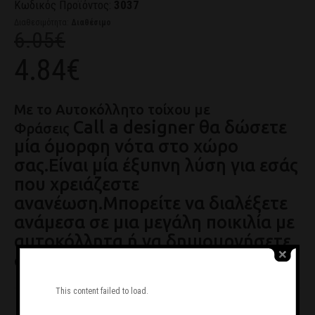
Κωδικός Προϊόντος:
3037
Διαθεσιμότητα:
Διαθέσιμο
6.05€
4.84€
Με το Αυτοκόλλητο τοίχου με
Call a designer θα δώσετε
Φράσεις
μία όμορφη νότα στο χώρο
σας.Είναι μία έξυπνη λύση για εσάς
που χρειάζεστε
ανανέωση.Μπορείτε να διαλέξετε
ανάμεσα σε μια μεγάλη ποικιλία με
αυτοκόλλητα ή να δημιουργήσετε
δικό σας σχέδιο.
This content failed to load.
Ζητήστε μας να σας καλέσουμε