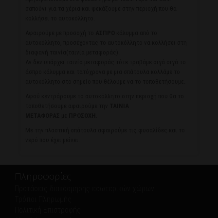
σαπούνι για τα χέρια και ψεκάζουμε στην περιοχή που θα
κολλήσει το αυτοκόλλητο.
Αφαιρούμε με προσοχή το
ΑΣΠΡΟ
κάλυμμα από το
αυτοκόλλητο, προσέχοντας το αυτοκόλλητο να κολλήσει στη
διαφανή ταινία(ταινία μεταφοράς).
Αν δεν υπάρχει ταινία μεταφοράς τότε τραβάμε σιγά σιγά το
άσπρο κάλυμμα και τατόχρονα με μια σπάτουλα κολλάμε το
αυτοκόλλητο στο σημείο που θέλουμε να το τοποθετήσουμε.
Αφού κεντράρουμε το αυτοκόλλητο στην περιοχή που θα το
τοποθετήσουμε αφαιρούμε την
ΤΑΙΝΙΑ
ΜΕΤΑΦΟΡΑΣ
με
ΠΡΟΣΟΧΗ
.
Με την πλαστική σπάτουλα αφαιρούμε τις φυσαλίδες και το
νερό που έχει μείνει.
Πληροφορίες
Προτάσεις διακόσμησης εσωτερικών χώρων
Τρόποι Πληρωμής
Πολιτική Eπιστροφής