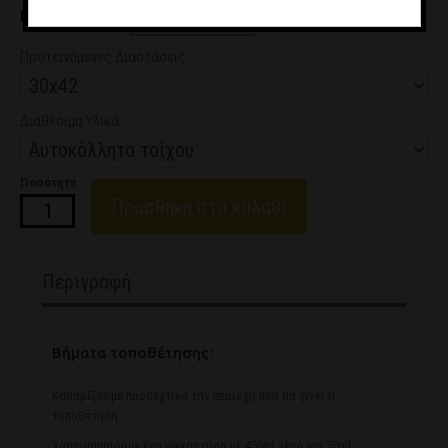
ΕΠΙΛΟΓΗ ΔΟΣΕΩΝ
από 0.8€/μήνα
Προτεινόμενες Διαστάσεις
Διαθέσιμα Υλικά
Ποσότητα
Προσθήκη στο καλάθι
Περιγραφή
Βήματα τοποθέτησης:
Καθαρίζουμε προσεχτικά την περιοχή που θα γίνει η
τοποθέτηση.
Χρησιμοποιούμε ένα ψεκαστήρα με 450ml νερό και 50ml