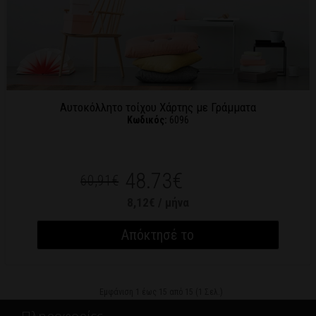
Αυτοκόλλητο τοίχου Χάρτης με Γράμματα
Κωδικός:
6096
48.73€
60,91€
8,12€ / μήνα
Απόκτησέ το
Εμφάνιση 1 έως 15 από 15 (1 Σελ.)