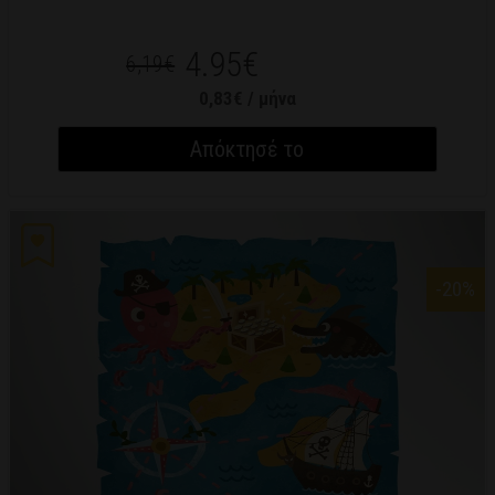
4.95€
6,19€
0,83€ / μήνα
Απόκτησέ το
-20
%