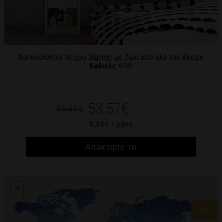
Αυτοκόλλητο τοίχου Χάρτης με Zώα από όλο τον Κόσμο
Κωδικός:
6105
53.57€
66,96€
8,93€ / μήνα
Απόκτησέ το
-20
%