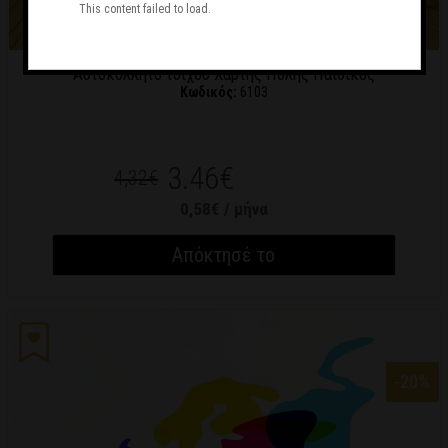
This content failed to load.
Αυτοκόλλητο τοίχου Χάρτης Πόλης Παιδικός
Κωδικός:
6103
3.46€
4,32€
0,58€ / μήνα
Απόκτησέ το
-20
%