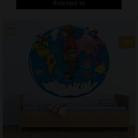
Απόκτησέ το
-20
%