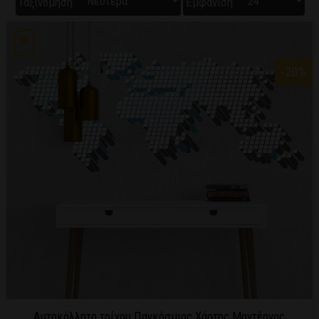
Ταξινόμηση:
Εμφάνιση:
-20
%
Αυτοκόλλητο τοίχου Παγκόσμιος Χάρτης Μοντέρνος