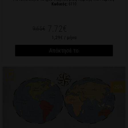
Κωδικός:
6110
7.72€
9,65€
1,29€ / μήνα
Απόκτησέ το
-20
%