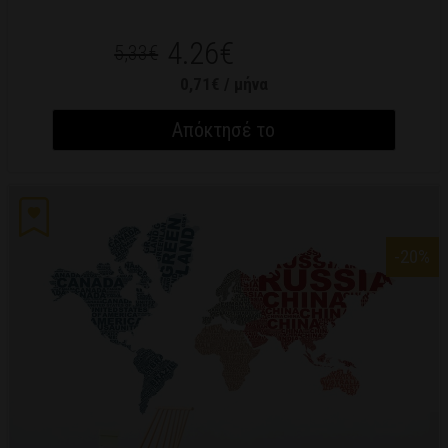
4.26€
5,33€
0,71€ / μήνα
Απόκτησέ το
-20
%