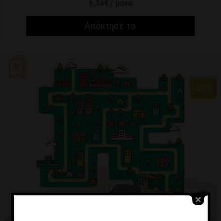
6,36€ / μήνα
Απόκτησέ το
-20
%