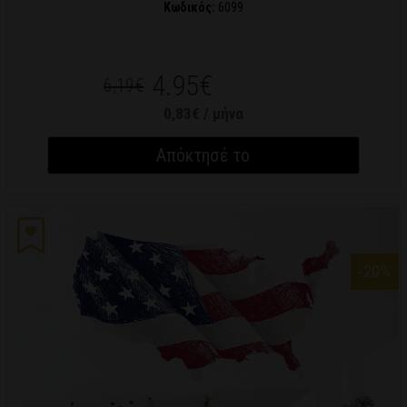
Κωδικός:
6099
4.95€
6,19€
0,83€ / μήνα
Απόκτησέ το
-20
%