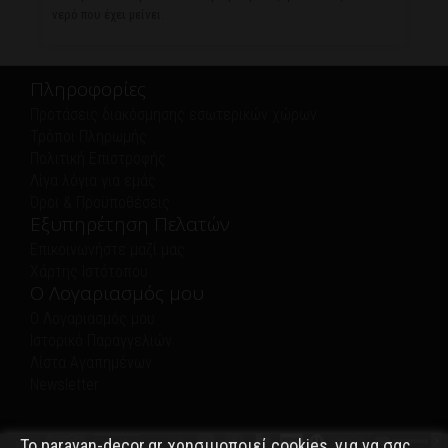
νερό που έχει μείνει.
Πληροφορίες
Προτάσεις διακόσμησης εσωτερικών χώρων
Τρόποι Πληρωμής
Πολιτική Eπιστροφής
Λίγα λόγια για εμάς
Όροι & Προϋποθέσεις
Εξυπηρέτηση Πελατών
Επικοινωνήστε μαζί μας
Χάρτης Ιστότοπου
Ο Λογαριασμός μου
Ο Λογαριασμός μου
Ιστορικό Παραγγελιών
Λίστα Αγαπημένων
Newsletter
Το paravan-decor.gr χρησιμοποιεί cookies, για να σας