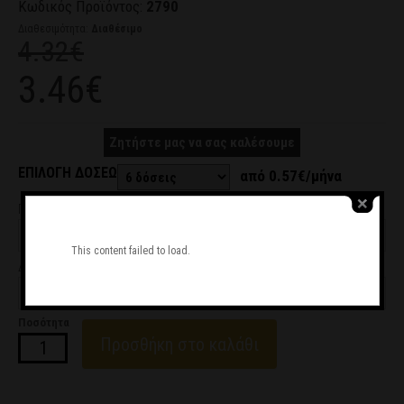
Κωδικός Προϊόντος:
2790
Διαθεσιμότητα:
Διαθέσιμο
4.32€
3.46€
Ζητήστε μας να σας καλέσουμε
ΕΠΙΛΟΓΗ ΔΟΣΕΩΝ
από 0.57€/μήνα
Προτεινόμενες Διαστάσεις
This content failed to load.
Διαθέσιμα Υλικά
Ποσότητα
Προσθήκη στο καλάθι