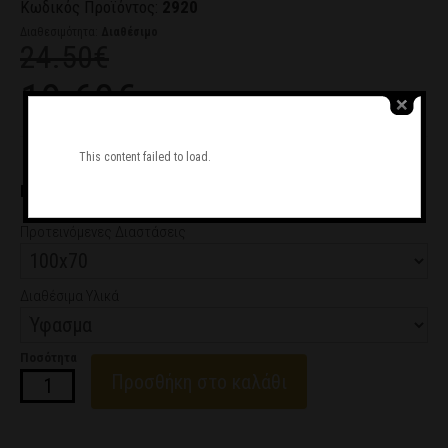
Κωδικός Προϊόντος:
2920
Διαθεσιμότητα:
Διαθέσιμο
24.50€
19.60€
Ζητήστε μας να σας καλέσουμε
This content failed to load.
ΕΠΙΛΟΓΗ ΔΟΣΕΩΝ
από 3.26€/μήνα
Προτεινόμενες Διαστάσεις
Διαθέσιμα Υλικά
Ποσότητα
Προσθήκη στο καλάθι