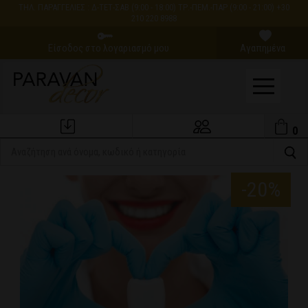
ΤΗΛ. ΠΑΡΑΓΓΕΛΙΕΣ : Δ-ΤΕΤ-ΣΑΒ (9:00 - 18:00) ΤΡ.-ΠΕΜ.-ΠΑΡ (9:00 - 21:00) +30
210 220 8988
Είσοδος στο λογαριασμό μου
Αγαπημένα
0
Εξέλιξη Παραγγελίας
Ο Λογαριασμός μου
-20%