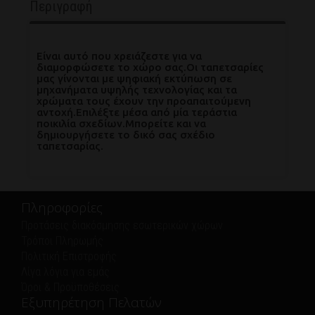
Περιγραφή
Είναι αυτό που χρειάζεστε για να
διαμορφώσετε το χώρο σας.Οι ταπετσαρίες
μας γίνονται με ψηφιακή εκτύπωση σε
μηχανήματα υψηλής τεχνολογίας και τα
χρώματα τους έχουν την προαπαιτούμενη
αντοχή.Επιλέξτε μέσα από μία τεράστια
ποικιλία σχεδίων.Μπορείτε και να
δημιουργήσετε το δικό σας σχέδιο
ταπετσαρίας.
Πληροφορίες
Προτάσεις διακόσμησης εσωτερικών χώρων
Τρόποι Πληρωμής
Πολιτική Eπιστροφής
Λίγα λόγια για εμάς
Όροι & Προϋποθέσεις
Εξυπηρέτηση Πελατών