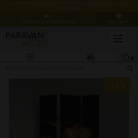
ΤΗΛ. ΠΑΡΑΓΓΕΛΙΕΣ : Δ-ΤΕΤ-ΣΑΒ (9:00 - 18:00) ΤΡ.-ΠΕΜ.-ΠΑΡ (9:00 - 21:00) +30
210 220 8988
Είσοδος στο λογαριασμό μου
Αγαπημένα
0
Εξέλιξη Παραγγελίας
Ο Λογαριασμός μου
-15%