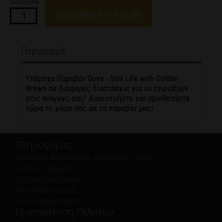
Ποσότητα
Προσθήκη στο καλάθι
Περιγραφή
Υπέροχα Παραβάν Goya - Still Life with Golden
Bream σε διάφορες διαστάσεις για να ταιριάξουν
στις ανάγκες σας! Διακοσμήστε και οριοθετήστε
τώρα το χώρο σας με τα παραβάν μας!
Πληροφορίες
Προτάσεις διακόσμησης εσωτερικών χώρων
Τρόποι Πληρωμής
Πολιτική Eπιστροφής
Λίγα λόγια για εμάς
Όροι & Προϋποθέσεις
Εξυπηρέτηση Πελατών