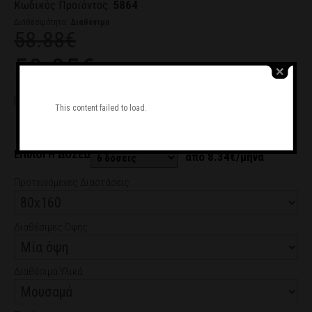
Κωδικός Προϊόντος:
5864
Διαθεσιμότητα:
Διαθέσιμο
58.88€
50.05€
Παραβάν Goya - Still Life with Golden Bream
This content failed to load.
Ζητήστε μας να σας καλέσουμε
ΕΠΙΛΟΓΗ ΔΟΣΕΩΝ
από 8.34€/μήνα
Προτεινόμενες Διαστάσεις
Διαθέσιμες Όψης
Διαθέσιμα Υλικά