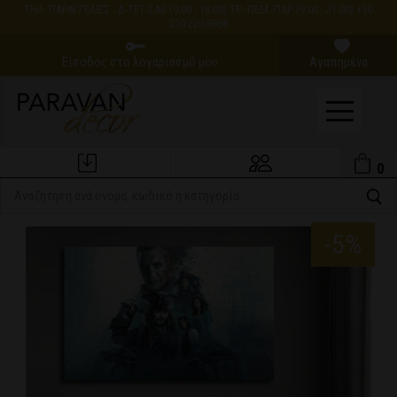
ΤΗΛ. ΠΑΡΑΓΓΕΛΙΕΣ : Δ-ΤΕΤ-ΣΑΒ (9:00 - 18:00) ΤΡ.-ΠΕΜ.-ΠΑΡ (9:00 - 21:00) +30
210 220 8988
Είσοδος στο λογαριασμό μου
Αγαπημένα
0
Εξέλιξη Παραγγελίας
Ο Λογαριασμός μου
-5%