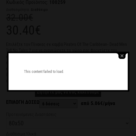
Κωδικός Προϊόντος:
100259
Διαθεσιμότητα:
Διαθέσιμο
32.00€
30.40€
Επιλέξτε τον Πίνακας σε καμβά Pirates Of The Caribbean- Dead Men
Tell No Tales 2 για να ανανεώσετε το χώρο σας.Φροντίστε την
αισθητική του χώρου σας και διακοσμήστε τον με τον πίνακα με
σχέδιο ανθισμένη αμυγδαλιά στον ήλιο.Η εκτύπωση είναι ψηφιακή
και γίνεται με μηχανήματα υψηλής τεχνολογίας για το καλύτερο
This content failed to load.
δυνατό αποτέλεσμα.Μπορείτε να διαλέξετε μέσα από τη μεγάλη
ποικιλία σχεδίων ή να δημιουργήσετε πίνακα με δικό σας σχέδιο.
Ζητήστε μας να σας καλέσουμε
ΕΠΙΛΟΓΗ ΔΟΣΕΩΝ
από 5.06€/μήνα
Προτεινόμενες Διαστάσεις
Διαθέσιμα Υλικά