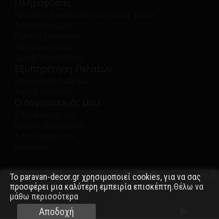
Πληροφορίες
Προτάσεις διακόσμησης εσωτερικών χώρων
Τρόποι Πληρωμής
Πολιτική Eπιστροφής
Λίγα λόγια για εμάς
Όροι & Προϋποθέσεις
Εξυπηρέτηση Πελατών
Επικοινωνήστε μαζί μας
Χάρτης Ιστότοπου
Ο Λογαριασμός μου
Ο Λογαριασμός μου
Ιστορικό Παραγγελιών
Λίστα Αγαπημένων
Newsletter
Το paravan-decor.gr χρησιμοποιεί cookies, για να σας
προσφέρει μια καλύτερη εμπειρία επισκέπτη.
Θέλω να
μάθω περισσότερα
Αποδοχή
PARAVAN-DECOR.GR © 2021