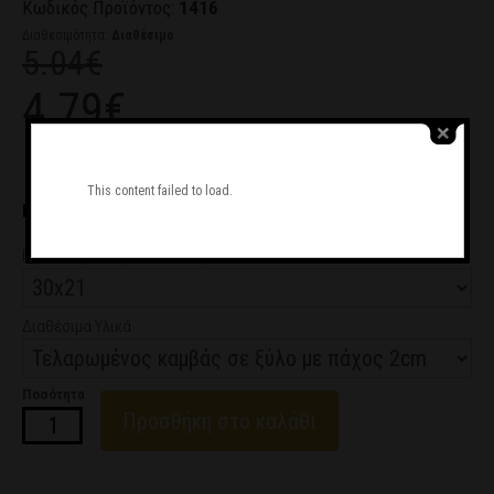
Κωδικός Προϊόντος:
1416
Διαθεσιμότητα:
Διαθέσιμο
5.04€
4.79€
Ζητήστε μας να σας καλέσουμε
This content failed to load.
ΕΠΙΛΟΓΗ ΔΟΣΕΩΝ
από 0.79€/μήνα
Προτεινόμενες Διαστάσεις
Διαθέσιμα Υλικά
Ποσότητα
Προσθήκη στο καλάθι