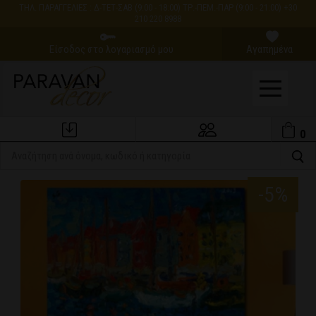
ΤΗΛ. ΠΑΡΑΓΓΕΛΙΕΣ : Δ-ΤΕΤ-ΣΑΒ (9:00 - 18:00) ΤΡ.-ΠΕΜ.-ΠΑΡ (9:00 - 21:00) +30
210 220 8988
Είσοδος στο λογαριασμό μου
Αγαπημένα
0
Εξέλιξη Παραγγελίας
Ο Λογαριασμός μου
-5%