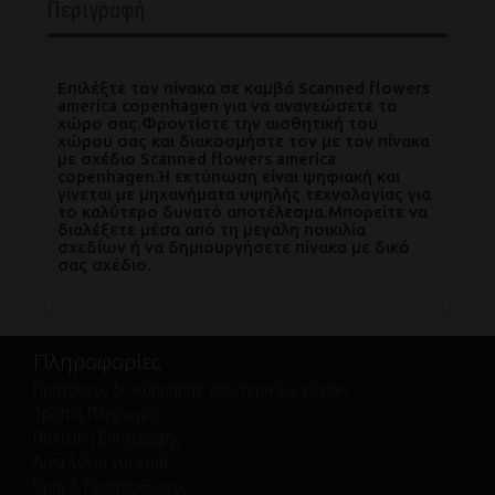
Περιγραφή
Επιλέξτε τον πίνακα σε καμβά Scanned flowers
america copenhagen για να ανανεώσετε το
χώρο σας.Φροντίστε την αισθητική του
χώρου σας και διακοσμήστε τον με τον πίνακα
με σχέδιο Scanned flowers america
copenhagen.Η εκτύπωση είναι ψηφιακή και
γίνεται με μηχανήματα υψηλής τεχνολογίας για
το καλύτερο δυνατό αποτέλεσμα.Μπορείτε να
διαλέξετε μέσα από τη μεγάλη ποικιλία
σχεδίων ή να δημιουργήσετε πίνακα με δικό
σας σχέδιο.
Πληροφορίες
Προτάσεις διακόσμησης εσωτερικών χώρων
Τρόποι Πληρωμής
Πολιτική Eπιστροφής
Λίγα λόγια για εμάς
Όροι & Προϋποθέσεις