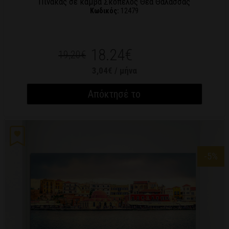
Πίνακας σε καμβά Σκόπελος Θέα Θάλασσας
Κωδικός:
12479
18.24€
19,20€
3,04€ / μήνα
Απόκτησέ το
-5
%