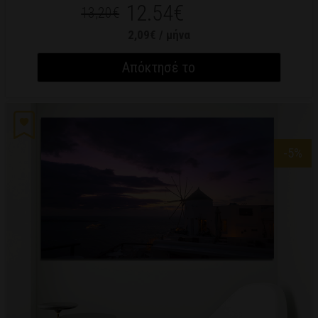
12.54€
13,20€
2,09€ / μήνα
Απόκτησέ το
-5
%