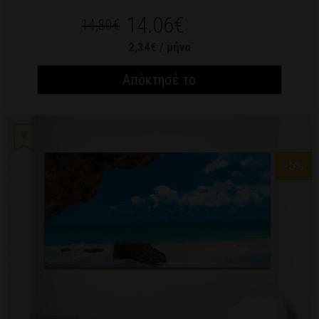
14.06€
14,80€
2,34€ / μήνα
Απόκτησέ το
-5
%