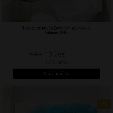
Πίνακας σε καμβά Σαντορίνη Δύση Ηλίου
Κωδικός:
12492
10.26€
10,80€
1,71€ / μήνα
Απόκτησέ το
-5
%