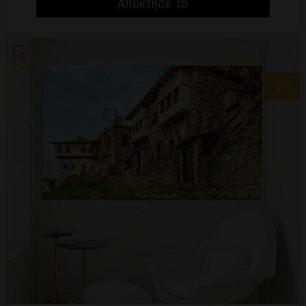
Απόκτησέ το
-5
%