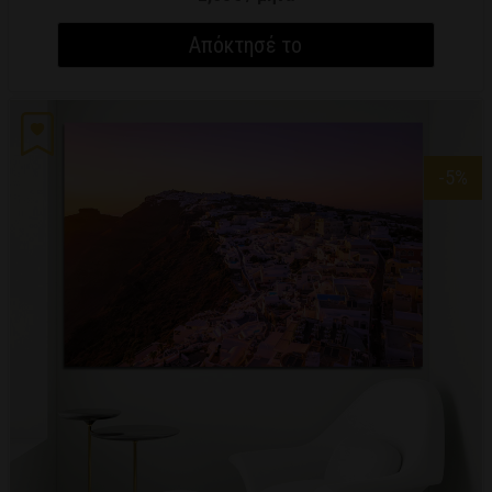
Απόκτησέ το
-5
%