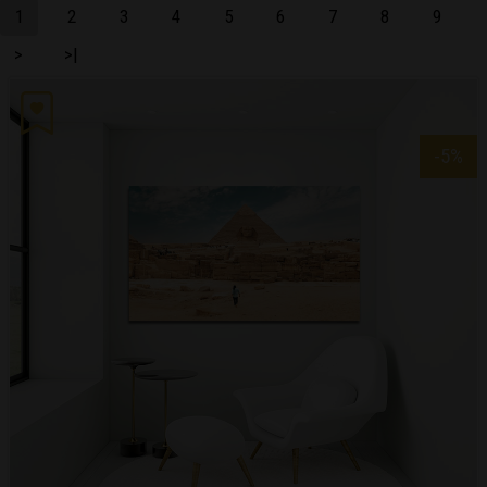
1
2
3
4
5
6
7
8
9
>
>|
-5
%