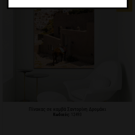
-5
%
Πίνακας σε καμβά Σαντορίνη Δρομάκι
Κωδικός:
12493