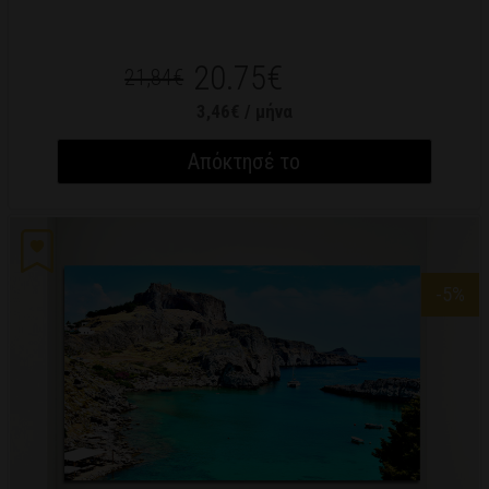
20.75€
21,84€
3,46€ / μήνα
Απόκτησέ το
-5
%