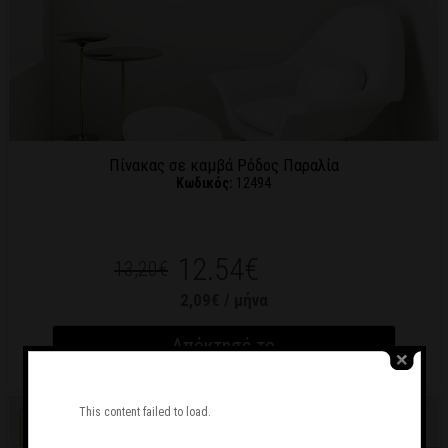
Πίνακας σε καμβά Ρόδος Παραλία
Κωδικός:
12494
12.54€
13,20€
2,09€ / μήνα
Απόκτησέ το
This content failed to load.