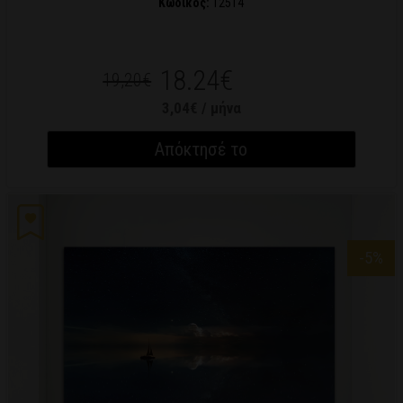
Κωδικός:
12514
18.24€
19,20€
3,04€ / μήνα
Απόκτησέ το
-5
%