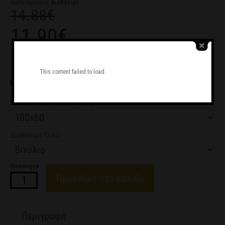
Διαθεσιμότητα:
Διαθέσιμο
14.88€
11.90€
Ζητήστε μας να σας καλέσουμε
This content failed to load.
ΕΠΙΛΟΓΗ ΔΟΣΕΩΝ
από 1.98€/μήνα
Προτεινόμενες Διαστάσεις
Διαθέσιμα Υλικά
Ποσότητα
Προσθήκη στο καλάθι
Περιγραφή