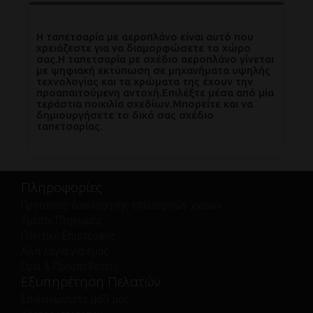
Η ταπετσαρία με αεροπλάνο είναι αυτό που
χρειάζεστε για να διαμορφώσετε το χώρο
σας.Η ταπετσαρία με σχέδιο αεροπλάνο γίνεται
με ψηφιακή εκτύπωση σε μηχανήματα υψηλής
τεχνολογίας και τα χρώματα της έχουν την
προαπαιτούμενη αντοχή.Επιλέξτε μέσα από μία
τεράστια ποικιλία σχεδίων.Μπορείτε και να
δημιουργήσετε το δικό σας σχέδιο
ταπετσαρίας.
Πληροφορίες
Προτάσεις διακόσμησης εσωτερικών χώρων
Τρόποι Πληρωμής
Πολιτική Eπιστροφής
Λίγα λόγια για εμάς
Όροι & Προϋποθέσεις
Εξυπηρέτηση Πελατών
Επικοινωνήστε μαζί μας