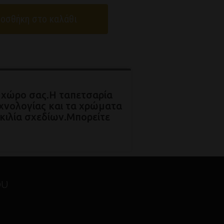
οσθήκη στο καλάθι
ο χώρο σας.Η ταπετσαρία
χνολογίας και τα χρώματα
ικιλία σχεδίων.Μπορείτε
ου