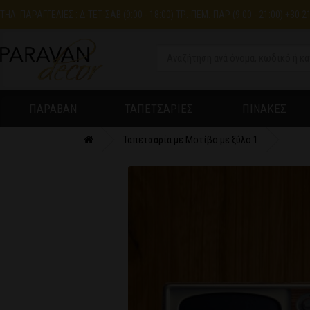
ΤΗΛ. ΠΑΡΑΓΓΕΛΙΕΣ : Δ-ΤΕΤ-ΣΑΒ (9:00 - 18:00) ΤΡ.-ΠΕΜ.-ΠΑΡ (9:00 - 21:00) +30 2
ΠΑΡΑΒΑΝ
ΤΑΠΕΤΣΑΡΙΕΣ
ΠΙΝΑΚΕΣ
Ταπετσαρία με Μοτίβο με ξύλο 1