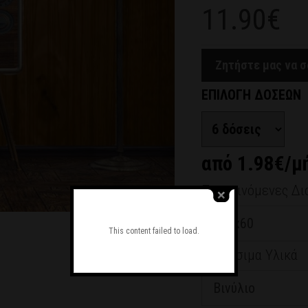
11.90€
Ζητήστε μας να 
ΕΠΙΛΟΓΗ ΔΟΣΕΩΝ
από 1.98€/μ
Προτεινόμενες Δι
This content failed to load.
Διαθέσιμα Υλικά