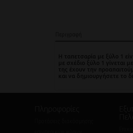
Περιγραφή
Η ταπετσαρία με ξύλο 1 εί
με σχέδιο ξύλο 1 γίνεται
της έχουν την προαπαιτούμ
και να δημιουργήσετε το δ
Πληροφορίες
Εξυ
Πελ
Προτάσεις διακόσμησης
Επικο
εσωτερικών χώρων