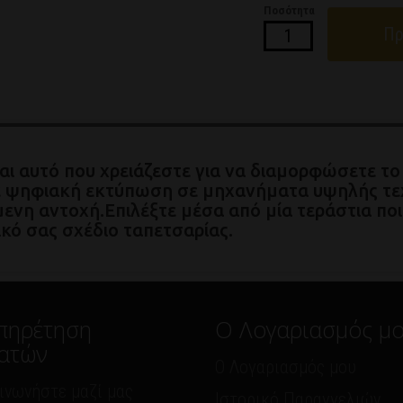
Ποσότητα
Πρ
ναι αυτό που χρειάζεστε για να διαμορφώσετε τ
 με ψηφιακή εκτύπωση σε μηχανήματα υψηλής τε
ενη αντοχή.Επιλέξτε μέσα από μία τεράστια πο
ικό σας σχέδιο ταπετσαρίας.
πηρέτηση
Ο Λογαριασμός μ
ατών
Ο Λογαριασμός μου
ινωνήστε μαζί μας
Ιστορικό Παραγγελιών