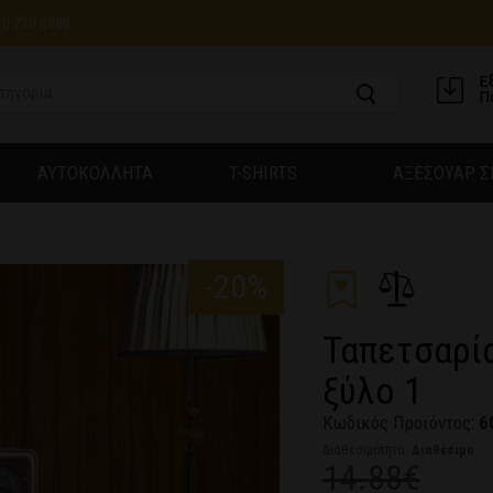
10 220 8988
Ε
Π
ΑΥΤΟΚΟΛΛΗΤΑ
T-SHIRTS
ΑΞΕΣΟΥΑΡ Σ
-20%
Ταπετσαρί
ξύλο 1
Κωδικός Προϊόντος:
6
Διαθεσιμότητα:
Διαθέσιμο
14.88€