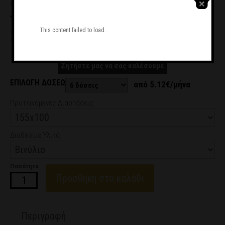
Διαθεσιμότητα:
Διαθέσιμο
38.44€
30.75€
This content failed to load.
Ζητήστε μας να σας καλέσουμε
ΕΠΙΛΟΓΗ ΔΟΣΕΩΝ
από 5.12€/μήνα
Προτεινόμενες Διαστάσεις
Διαθέσιμα Υλικά
Ποσότητα
Προσθήκη στο καλάθι
Περιγραφή