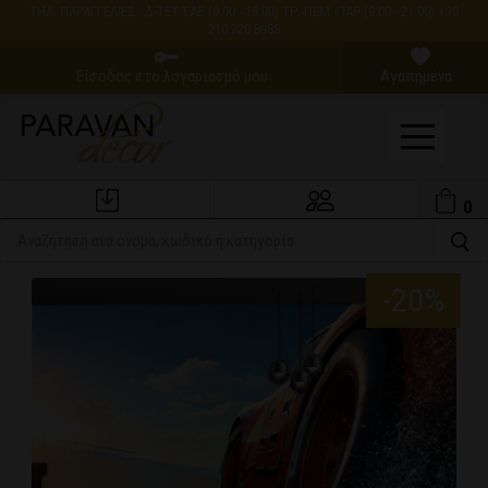
ΤΗΛ. ΠΑΡΑΓΓΕΛΙΕΣ : Δ-ΤΕΤ-ΣΑΒ (9:00 - 18:00) ΤΡ.-ΠΕΜ.-ΠΑΡ (9:00 - 21:00) +30
210 220 8988
Είσοδος στο λογαριασμό μου
Αγαπημένα
0
Εξέλιξη Παραγγελίας
Ο Λογαριασμός μου
-20%