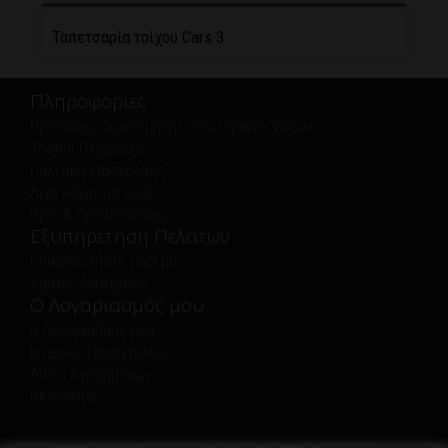
Ταπετσαρία τοίχου Cars 3
Πληροφορίες
Προτάσεις διακόσμησης εσωτερικών χώρων
Τρόποι Πληρωμής
Πολιτική Eπιστροφής
Λίγα λόγια για εμάς
Όροι & Προϋποθέσεις
Εξυπηρέτηση Πελατών
Επικοινωνήστε μαζί μας
Χάρτης Ιστότοπου
Ο Λογαριασμός μου
Ο Λογαριασμός μου
Ιστορικό Παραγγελιών
Λίστα Αγαπημένων
Newsletter